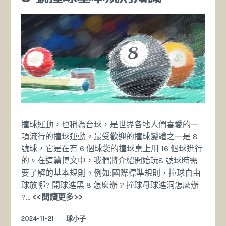
撞球運動，也稱為台球，是世界各地人們喜愛的一
項流行的撞球運動。最受歡迎的撞球變體之一是 8
號球，它是在有 6 個球袋的撞球桌上用 16 個球進行
的。在這篇博文中，我們將介紹開始玩8 號球時需
要了解的基本規則。例如:國際標準規則，撞球自由
球放哪? 開球進黑 8 怎麼辦 ? 撞球母球進洞怎麼辦
8
?…
<<閱讀更多>>
號
2024-11-21
球小子
撞