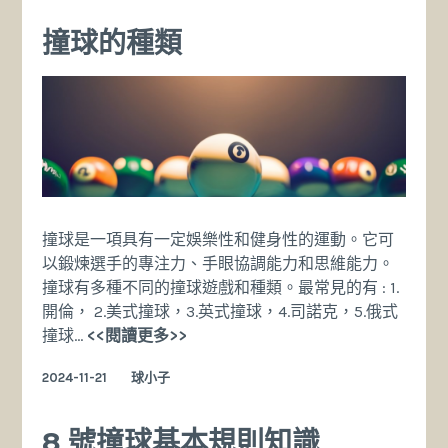
的
標
撞球的種類
準
尺
寸
是
多
少？
撞球是一項具有一定娛樂性和健身性的運動。它可
以鍛煉選手的專注力、手眼協調能力和思維能力。
撞球有多種不同的撞球遊戲和種類。最常見的有 : 1.
開倫， 2.美式撞球，3.英式撞球，4.司諾克，5.俄式
撞
撞球…
<<閱讀更多>>
球
2024-11-21
球小子
的
種
類
8 號撞球基本規則知識