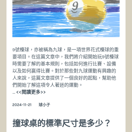
9號檯球，亦被稱為九球，是一項世界花式檯球的重
要項目。在這篇文章中，我們將介紹開始玩9號檯球
時需要了解的基本規則，包括如何進行比賽、設備
以及如何贏得比賽。對於那些對九球運動有興趣的
人來說，這篇文章提供了一個良好的起點，幫助他
們開始了解這項令人著迷的運動。
9
…
<<閱讀更多>>
號
2024-11-21
球小子
撞
球
基
撞球桌的標準尺寸是多少？
本