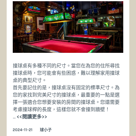
規
則
知
識
撞球桌有多種不同的尺寸。當您在為您的住所尋找
撞球桌時，您可能會有些困惑，難以理解家用撞球
桌的典型尺寸。
首先要記住的是，撞球桌沒有固定的標準尺寸。為
您的家找到完美尺寸的撞球桌，最重要的一點是選
擇一張適合您想要安裝的房間的撞球桌。您還需要
考慮撞球桿的長度，這樣您就不會撞到牆壁！
撞
…
<<閱讀更多>>
球
2024-11-21
球小子
桌