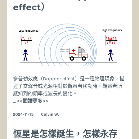
effect）
知
的
15
大
冷
知
識
多普勒效應（Doppler effect）是一種物理現象，描
述了當聲音或光源相對於觀察者移動時，觀察者所
感知到的頻率或波長的變化。
多
…
<<閱讀更多>>
普
2024-11-15
Calvin W.
勒
效
應
恆星是怎樣誕生，怎樣永存
（Doppler