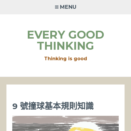
Skip
MENU
to
content
EVERY GOOD
THINKING
Thinking is good
9 號撞球基本規則知識