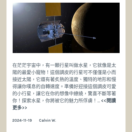
在茫茫宇宙中，有一顆行星叫做水星，它就像是太
陽的最愛小寵物！這個調皮的行星可不僅僅是小而
接近太陽，它還有著炙熱的溫度、獨特的地形和慢
得讓你嘆息的自轉速度。準備好迎接這個調皮可愛
的小行星，讓它在你的想像中繚繞，驚喜不斷等著
你！探索水星，你將被它的魅力所俘虜！…
<<閱讀
水
更多>>
星
2024-11-19
Calvin W.
的….