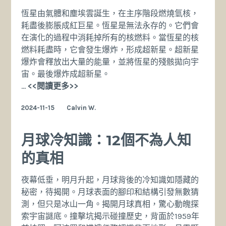
effect）
恆星由氣體和塵埃雲誕生，在主序階段燃燒氫核，
耗盡後膨脹成紅巨星。恆星是無法永存的。它們會
在演化的過程中消耗掉所有的核燃料。當恆星的核
燃料耗盡時，它會發生爆炸，形成超新星。超新星
爆炸會釋放出大量的能量，並將恆星的殘骸拋向宇
宙。最後爆炸成超新星。
恆
…
<<閱讀更多>>
星
2024-11-15
Calvin W.
是
怎
樣
月球冷知識：12個不為人知
誕
的真相
生，
怎
夜幕低垂，明月升起，月球背後的冷知識如隱藏的
樣
秘密，待揭開。月球表面的腳印和結構引發無數猜
永
測，但只是冰山一角。揭開月球真相，驚心動魄探
存
索宇宙謎底。撞擊坑揭示碰撞歷史，背面於1959年