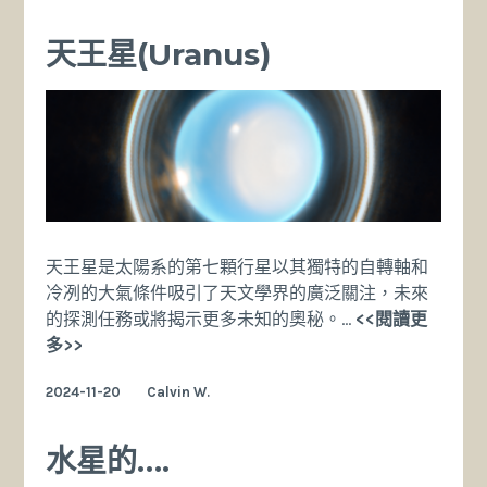
球
基
天王星(Uranus)
本
規
則
知
識
天王星是太陽系的第七顆行星以其獨特的自轉軸和
冷冽的大氣條件吸引了天文學界的廣泛關注，未來
的探測任務或將揭示更多未知的奧秘。…
<<閱讀更
天
多>>
王
2024-11-20
Calvin W.
星
(Uranus)
水星的….