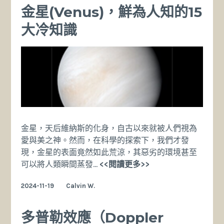
金星(Venus)，鮮為人知的15
大冷知識
金星，天后維納斯的化身，自古以來就被人們視為
愛與美之神。然而，在科學的探索下，我們才發
現，金星的表面竟然如此荒涼，其惡劣的環境甚至
金
可以將人類瞬間蒸發…
<<閱讀更多>>
星
2024-11-19
Calvin W.
(Venus)，
鮮
為
多普勒效應（Doppler
人