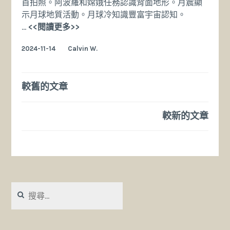
首拍照。阿波羅和嫦娥任務認識背面地形。月震顯
示月球地質活動。月球冷知識豐富宇宙認知。
月
…
<<閱讀更多>>
球
2024-11-14
Calvin W.
冷
知
識：
文
較舊的文章
12
個
章
不
較新的文章
導
為
人
覽
知
的
真
相
搜
尋
關
鍵
字: