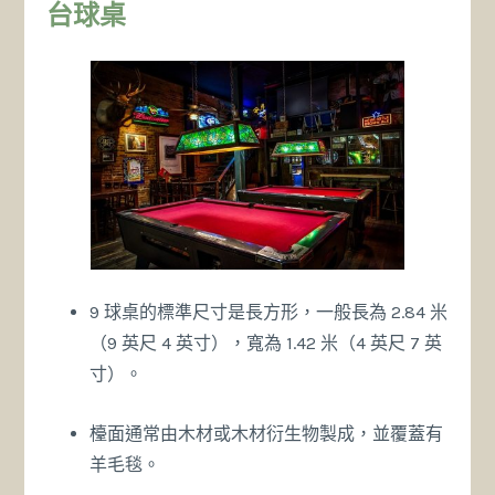
台球桌
9 球桌的標準尺寸是長方形，一般長為 2.84 米
（9 英尺 4 英寸），寬為 1.42 米（4 英尺 7 英
寸）。
檯面通常由木材或木材衍生物製成，並覆蓋有
羊毛毯。