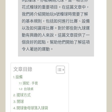
9號檯球，亦被稱為九球，是一項世界
花式檯球的重要項目。在這篇文章中，
我們將介紹開始玩9號檯球時需要了解
的基本規則，包括如何進行比賽、設備
以及如何贏得比賽。對於那些對九球運
動有興趣的人來說，這篇文章提供了一
個良好的起點，幫助他們開始了解這項
令人著迷的運動。
文章目錄
設備
選配 : 手套
台球桌
擺球方式
開球
開球後母球落入球袋