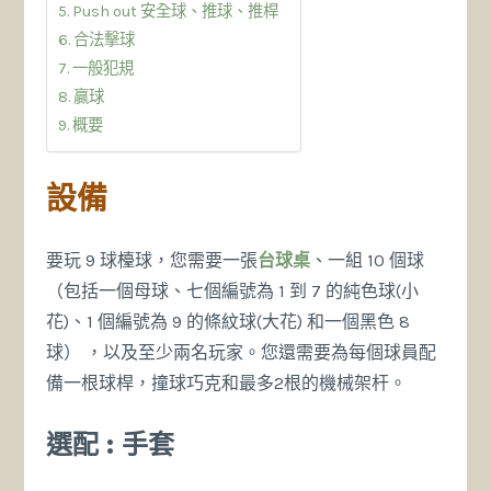
Push out 安全球、推球、推桿
合法擊球
一般犯規
贏球
概要
設備
要玩 9 球檯球，您需要一張
台
球桌
、一組 10 個球
（包括一個母球、七個編號為 1 到 7 的純色球(小
花)、1 個編號為 9 的條紋球(大花) 和一個黑色 8
球） ，以及至少兩名玩家。您還需要為每個球員配
備一根球桿，撞球巧克和最多2根的機械架杆。
選配 : 手套