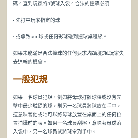
碼。直到玩家將9號球入袋。合法的撞擊必須:
• 先打中玩家指定的球
• 或導致cue球或任何彩球碰到撞球桌邊緣。
如果未能滿足合法撞球的任何要求,都算犯規,玩家失
去這輪的機會。
一般犯規
如果一名球員犯規，例如將母球打離球檯或沒有先
擊中最少號碼的球，則另一名球員將球放在手中，
這意味著他或她可以將母球放置在桌面上的任何位
置拍攝前的表。如果一名球員刮擦，意味著母球落
入袋中，另一名球員就將球拿到手中。