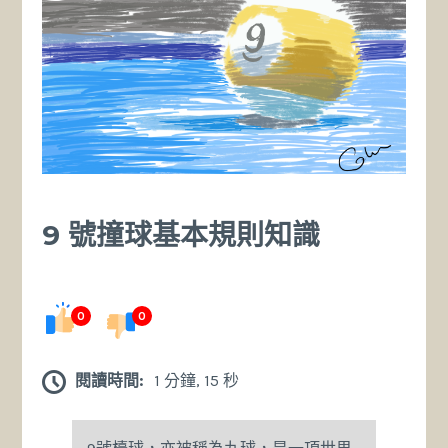
9 號撞球基本規則知識
0
0
閱讀時間:
1 分鐘, 15 秒