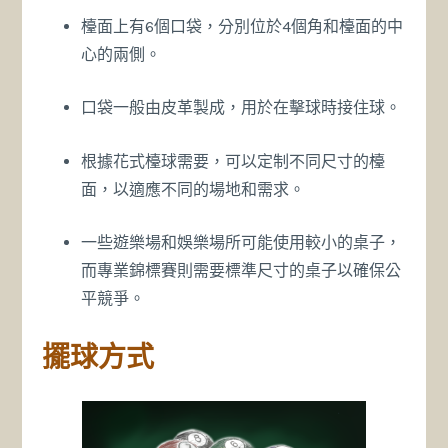
檯面上有6個口袋，分別位於4個角和檯面的中
心的兩側。
口袋一般由皮革製成，用於在擊球時接住球。
根據花式檯球需要，可以定制不同尺寸的檯
面，以適應不同的場地和需求。
一些遊樂場和娛樂場所可能使用較小的桌子，
而專業錦標賽則需要標準尺寸的桌子以確保公
平競爭。
擺球方式