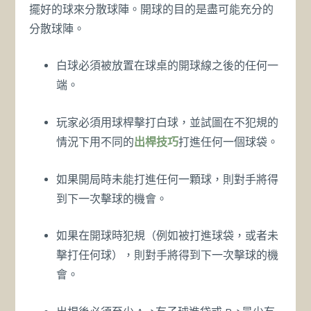
擺好的球來分散球陣。開球的目的是盡可能充分的
分散球陣。
白球必須被放置在球桌的開球線之後的任何一
端。
玩家必須用球桿擊打白球，並試圖在不犯規的
情況下用不同的
出桿技巧
打進任何一個球袋。
如果開局時未能打進任何一顆球，則對手將得
到下一次擊球的機會。
如果在開球時犯規（例如被打進球袋，或者未
擊打任何球），則對手將得到下一次擊球的機
會。