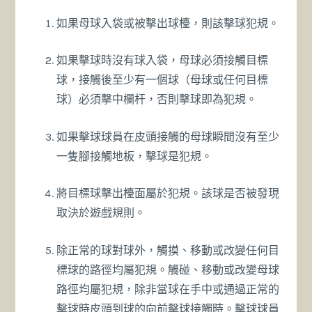
如果母球入袋或被擊出球檯，則該擊球犯規。
如果擊球時沒有球入袋，母球必須接觸目標
球，接觸後至少有一個球（母球或任何目標
球）必須擊中欄杆，否則擊球即為犯規。
如果擊球球員在皮頭接觸的母球瞬間沒有至少
一隻腳接觸地板，擊球是犯規。
將目標球擊出檯面屬於犯規。該球是否被發現
取決於遊戲規則。
除正常的球對球外，觸摸、移動或改變任何目
標球的路徑均屬犯規。觸碰、移動或改變母球
路徑均屬犯規，除非當球在手中或通過正常的
擊球時皮頭到球的向前擊球接觸時。擊球球員