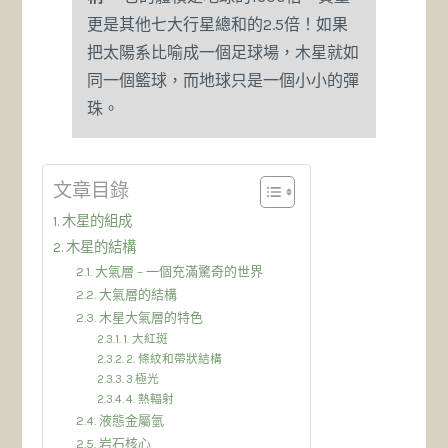
更是其他七大行星總和的2.5倍！如果
把太陽系比喻成一個足球場，木星就如
同一個籃球，而地球只是一個小小的彈
珠。
文章目錄
木星的組成
木星的結構
大氣層 – 一個充滿驚奇的世界
大氣層的結構
木星大氣層的特色
1. 大紅斑
2. 條紋和帶狀結構
3.極光
4. 熱輻射
液態金屬氫
岩石核心