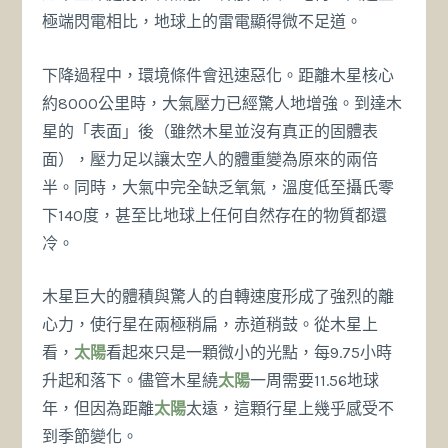
極端閃電相比，地球上的雷電顯得微不足道。
下降過程中，環境條件會迅速惡化。距離木星核心
約8000公里時，大氣壓力已經驚人地增強。到達木
星的「表面」後（雖然木星並沒有真正的固體表
面），壓力足以讓太空人的體重變為原來的兩倍
半。同時，大氣中完全缺乏氧氣，溫度低至攝氏零
下140度，甚至比地球上任何自然存在的物質都還
冷。
木星巨大的體積與驚人的自轉速度形成了強烈的離
心力，使行星在兩極稍扁，赤道稍鼓。從木星上
看，
太陽
看起來只是一顆微小的光點，每9.75小時
升起和落下。儘管木星繞
太陽
一周需要11.56地球
年，但因為距離
太陽
太遠，這顆行星上幾乎感受不
到季節變化。