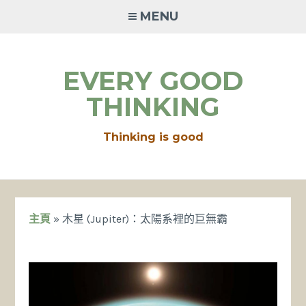
Skip
MENU
to
content
EVERY GOOD
THINKING
Thinking is good
主頁
»
木星 (Jupiter)：太陽系裡的巨無霸