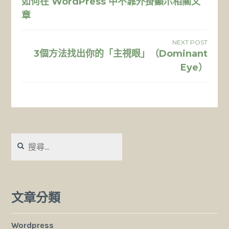
如何在 WordPress 中不靠外掛顯示相關文
章
章
導
NEXT POST
覽
3個方法找出你的「主視眼」（Dominant
Eye）
搜
尋
關
鍵
字:
文章分類
Wordpress