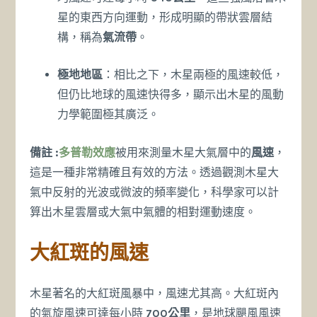
星的東西方向運動，形成明顯的帶狀雲層結
構，稱為
氣流帶
。
極地地區
：相比之下，木星兩極的風速較低，
但仍比地球的風速快得多，顯示出木星的風動
力學範圍極其廣泛。
備註 :
多普勒效應
被用來測量木星大氣層中的
風速
，
這是一種非常精確且有效的方法。透過觀測木星大
氣中反射的光波或微波的頻率變化，科學家可以計
算出木星雲層或大氣中氣體的相對運動速度。
大紅斑的風速
木星著名的大紅斑風暴中，風速尤其高。大紅斑內
的氣旋風速可達每小時
700公里
，是地球颶風風速