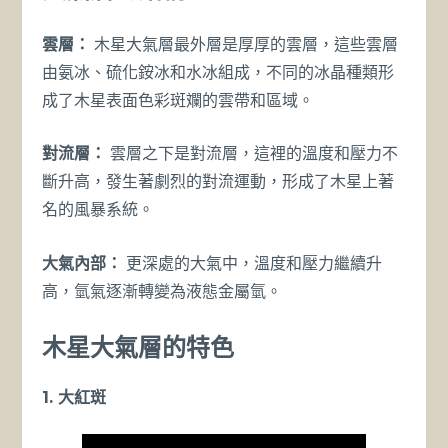
雲層：
木星大氣層最外層是厚厚的雲層，這些雲層
由氨冰、硫化銨冰和水冰組成，不同的冰晶種類形
成了木星表面色彩斑斕的雲帶和區域。
對流層：
雲層之下是對流層，這裡的溫度和壓力不
斷升高，發生著劇烈的對流運動，形成了木星上著
名的風暴系統。
大氣內部：
更深處的大氣中，溫度和壓力繼續升
高，氫氣逐漸轉變為液態金屬氫。
木星大氣層的特色
1. 大紅斑