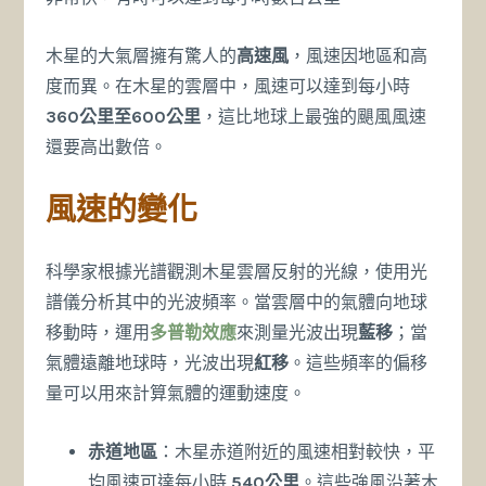
木星的大氣層擁有驚人的
高速風
，風速因地區和高
度而異。在木星的雲層中，風速可以達到每小時
360公里至600公里
，這比地球上最強的颶風風速
還要高出數倍。
風速的變化
科學家根據光譜觀測木星雲層反射的光線，使用光
譜儀分析其中的光波頻率。當雲層中的氣體向地球
移動時，運用
多普勒效應
來測量光波出現
藍移
；當
氣體遠離地球時，光波出現
紅移
。這些頻率的偏移
量可以用來計算氣體的運動速度。
赤道地區
：木星赤道附近的風速相對較快，平
均風速可達每小時
540公里
。這些強風沿著木