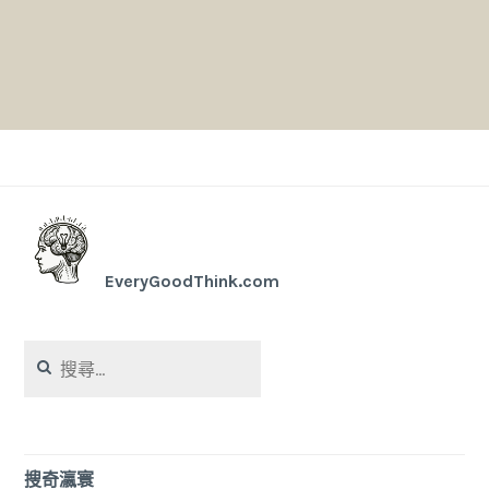
EveryGoodThink.com
搜
尋
關
鍵
字:
搜奇瀛寰