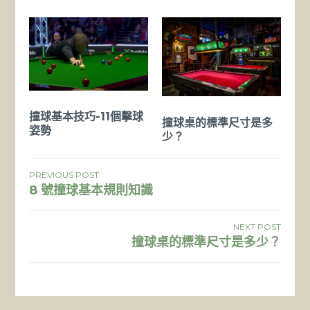
撞球基本技巧-11個擊球
撞球桌的標準尺寸是多
姿勢
少？
文
PREVIOUS POST
8 號撞球基本規則知識
章
導
NEXT POST
撞球桌的標準尺寸是多少？
覽