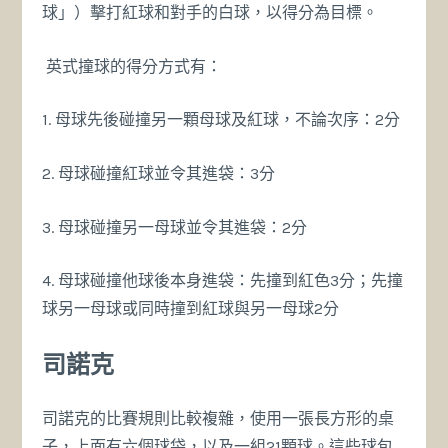
球」）擊打紅球和對手的白球，以得分為目標。
英式撞球的得分方式有：
1. 母球先後碰撞另一顆母球及紅球，不論次序：2分
2. 母球碰撞紅球並令其進袋：3分
3. 母球碰撞另一母球並令其進袋：2分
4. 母球碰撞他球後本身進袋：先撞到紅色3分；先撞
球另一母球或同時撞到紅球與另一母球2分
司諾克
司諾克的比賽規則比較複雜，使用一張長方形的桌
子，上面有六個球袋，以及一組21顆球。這些球包