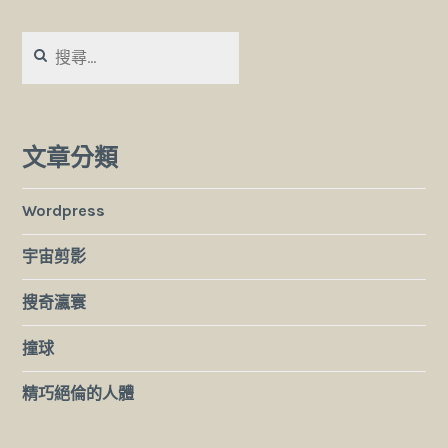
搜
尋
關
鍵
字:
文章分類
Wordpress
宇宙剪影
搜奇瀛寰
撞球
精巧絕倫的人體