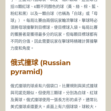
括15顆紅球、6顆不同顏色的球（黃、綠、棕、藍、
粉紅和黑）以及一顆白球（也稱為「白球」或「母
球」）。每局比賽由兩個玩家輪流擊球，擊球時必
須將母球撞擊到目標球，使目標球入袋。每局比賽
的獲勝者是獲得最多分的玩家，但每顆目標球都有
不同的分值，因此需要玩家在擊球時精確計算撞擊
力度和角度。
俄式撞球 (Russian
pyramid)
俄式撞球的球桌有六個袋口，比賽規則與英式撞球
與司諾克類似，但使用三顆球，分別為白球、紅球
及黃球。俄式撞球使用一張長方形的桌子，通常比
美式撞球桌還要大。桌面上有六個球袋，球較大，