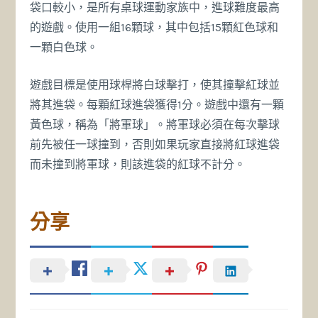
袋口較小，是所有桌球運動家族中，進球難度最高
的遊戲。使用一組16顆球，其中包括15顆紅色球和
一顆白色球。
遊戲目標是使用球桿將白球擊打，使其撞擊紅球並
將其進袋。每顆紅球進袋獲得1分。遊戲中還有一顆
黃色球，稱為「將軍球」。將軍球必須在每次擊球
前先被任一球撞到，否則如果玩家直接將紅球進袋
而未撞到將軍球，則該進袋的紅球不計分。
分享