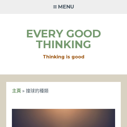
Skip
MENU
to
content
EVERY GOOD
THINKING
Thinking is good
主頁
»
撞球的種類