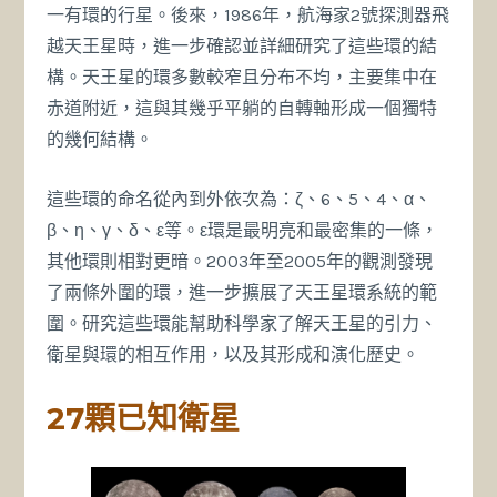
一有環的行星。後來，1986年，航海家2號探測器飛
越天王星時，進一步確認並詳細研究了這些環的結
構。天王星的環多數較窄且分布不均，主要集中在
赤道附近，這與其幾乎平躺的自轉軸形成一個獨特
的幾何結構。
這些環的命名從內到外依次為：ζ、6、5、4、α、
β、η、γ、δ、ε等。ε環是最明亮和最密集的一條，
其他環則相對更暗。2003年至2005年的觀測發現
了兩條外圍的環，進一步擴展了天王星環系統的範
圍。研究這些環能幫助科學家了解天王星的引力、
衛星與環的相互作用，以及其形成和演化歷史。
27顆已知衛星