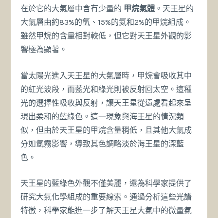
在於它的大氣層中含有少量的
甲烷氣體
。天王星的
大氣層由約83%的氫、15%的氦和2%的甲烷組成。
雖然甲烷的含量相對較低，但它對天王星外觀的影
響極為顯著。
當太陽光進入天王星的大氣層時，甲烷會吸收其中
的紅光波段，而藍光和綠光則被反射回太空。這種
光的選擇性吸收與反射，讓天王星從遠處看起來呈
現出柔和的藍綠色。這一現象與海王星的情況類
似，但由於天王星的甲烷含量稍低，且其他大氣成
分如氫霧影響，導致其色調略淡於海王星的深藍
色。
天王星的藍綠色外觀不僅美麗，還為科學家提供了
研究大氣化學組成的重要線索。通過分析這些光譜
特徵，科學家能進一步了解天王星大氣中的微量氣