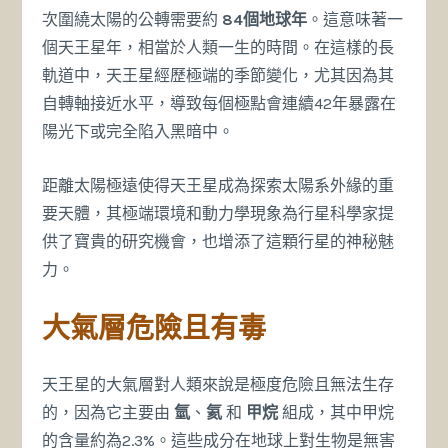
次圍繞太陽的公轉需要約
84個地球年
。這意味著一
個天王星年，相當於人類一生的時間。在這樣的長
軌道中，天王星經歷極端的季節變化，尤其因為其
自轉軸接近水平，導致每個極點會連續42年暴露在
陽光下或完全陷入黑暗中。
距離太陽極遠使得天王星成為探索太陽系外緣的重
要天體，其極端環境和動力學現象為行星科學家提
供了寶貴的研究機會，也增添了這顆行星的神秘魅
力。
大氣層危險且有毒
天王星的大氣層對人類來說是極度危險且無法生存
的，因為它主要由
氫
、
氦
和
甲烷
組成，其中甲烷
的含量約為2.3%。這些成分在地球上對生物是無害