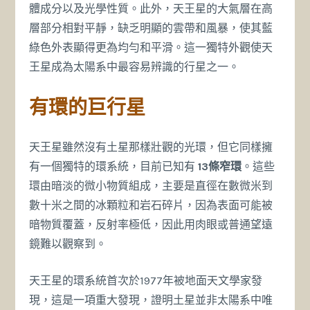
體成分以及光學性質。此外，天王星的大氣層在高
層部分相對平靜，缺乏明顯的雲帶和風暴，使其藍
綠色外表顯得更為均勻和平滑。這一獨特外觀使天
王星成為太陽系中最容易辨識的行星之一。
有環的巨行星
天王星雖然沒有土星那樣壯觀的光環，但它同樣擁
有一個獨特的環系統，目前已知有
13條窄環
。這些
環由暗淡的微小物質組成，主要是直徑在數微米到
數十米之間的冰顆粒和岩石碎片，因為表面可能被
暗物質覆蓋，反射率極低，因此用肉眼或普通望遠
鏡難以觀察到。
天王星的環系統首次於1977年被地面天文學家發
現，這是一項重大發現，證明土星並非太陽系中唯