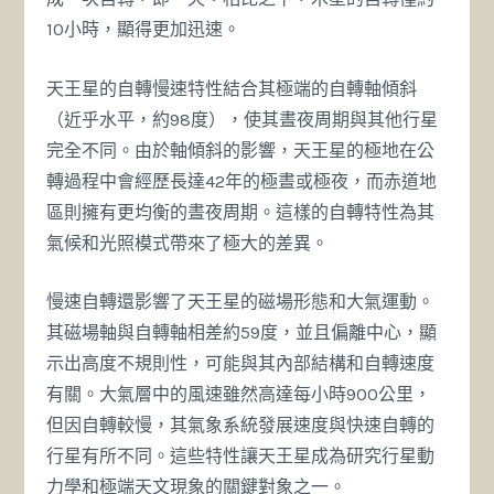
10小時，顯得更加迅速。
天王星的自轉慢速特性結合其極端的自轉軸傾斜
（近乎水平，約98度），使其晝夜周期與其他行星
完全不同。由於軸傾斜的影響，天王星的極地在公
轉過程中會經歷長達42年的極晝或極夜，而赤道地
區則擁有更均衡的晝夜周期。這樣的自轉特性為其
氣候和光照模式帶來了極大的差異。
慢速自轉還影響了天王星的磁場形態和大氣運動。
其磁場軸與自轉軸相差約59度，並且偏離中心，顯
示出高度不規則性，可能與其內部結構和自轉速度
有關。大氣層中的風速雖然高達每小時900公里，
但因自轉較慢，其氣象系統發展速度與快速自轉的
行星有所不同。這些特性讓天王星成為研究行星動
力學和極端天文現象的關鍵對象之一。