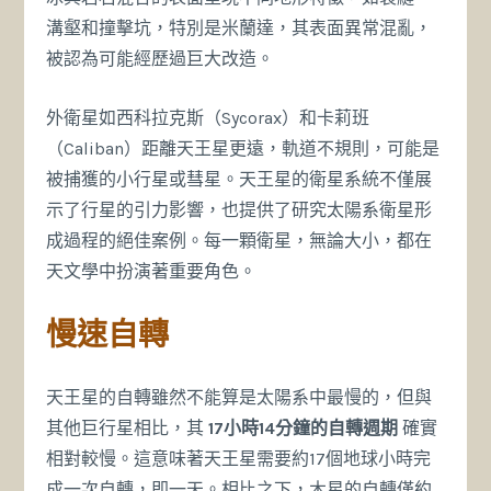
溝壑和撞擊坑，特別是米蘭達，其表面異常混亂，
被認為可能經歷過巨大改造。
外衛星如西科拉克斯（Sycorax）和卡莉班
（Caliban）距離天王星更遠，軌道不規則，可能是
被捕獲的小行星或彗星。天王星的衛星系統不僅展
示了行星的引力影響，也提供了研究太陽系衛星形
成過程的絕佳案例。每一顆衛星，無論大小，都在
天文學中扮演著重要角色。
慢速自轉
天王星的自轉雖然不能算是太陽系中最慢的，但與
其他巨行星相比，其
17小時14分鐘的自轉週期
確實
相對較慢。這意味著天王星需要約17個地球小時完
成一次自轉，即一天。相比之下，木星的自轉僅約