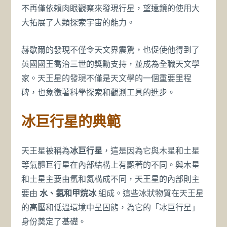
不再僅依賴肉眼觀察來發現行星，望遠鏡的使用大
大拓展了人類探索宇宙的能力。
赫歇爾的發現不僅令天文界震驚，也促使他得到了
英國國王喬治三世的獎勳支持，並成為全職天文學
家。天王星的發現不僅是天文學的一個重要里程
碑，也象徵著科學探索和觀測工具的進步。
冰巨行星的典範
天王星被稱為
冰巨行星
，這是因為它與木星和土星
等氣體巨行星在內部結構上有顯著的不同。與木星
和土星主要由氫和氦構成不同，天王星的內部則主
要由
水、氨和甲烷冰
組成。這些冰狀物質在天王星
的高壓和低溫環境中呈固態，為它的「冰巨行星」
身份奠定了基礎。