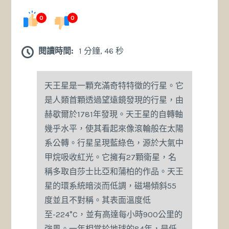
0
0
閱讀時間:
1 分鐘, 46 秒
天王星是一顆充滿奇特特徵的行星。它
是人類首顆透過望遠鏡發現的行星，由
赫歇爾於1781年發現。天王星的自轉軸
幾乎水平，使其看起來像滾輪般在太陽
系公轉。行星呈現藍綠色，源於大氣中
甲烷吸收紅光。它擁有27顆衛星，名
稱多取自莎士比亞和蒲柏的作品。天王
星的環系統暗淡而低調，磁場傾斜55
度並且不對稱。其表面溫度低
至-224°C，並有高達每小時900公里的
強風。一年相當於地球的84年，是低