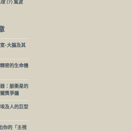
桌球
(7)
篤波
章
室-大腦及其
精密的生命機
器：脈衝星的
爾獎爭議
埃及人的巨型
出你的「主視