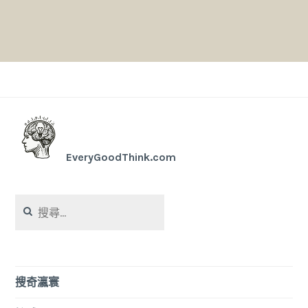
EveryGoodThink.com
搜
尋
關
鍵
字:
搜奇瀛寰