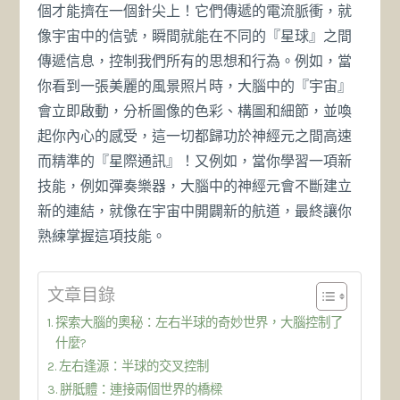
個才能擠在一個針尖上！它們傳遞的電流脈衝，就
像宇宙中的信號，瞬間就能在不同的『星球』之間
傳遞信息，控制我們所有的思想和行為。例如，當
你看到一張美麗的風景照片時，大腦中的『宇宙』
會立即啟動，分析圖像的色彩、構圖和細節，並喚
起你內心的感受，這一切都歸功於神經元之間高速
而精準的『星際通訊』！又例如，當你學習一項新
技能，例如彈奏樂器，大腦中的神經元會不斷建立
新的連結，就像在宇宙中開闢新的航道，最終讓你
熟練掌握這項技能。
文章目錄
探索大腦的奧秘：左右半球的奇妙世界，大腦控制了
什麼?
左右逢源：半球的交叉控制
胼胝體：連接兩個世界的橋樑