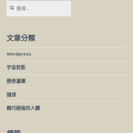
搜
尋
關
鍵
字:
文章分類
Wordpress
宇宙剪影
搜奇瀛寰
撞球
精巧絕倫的人體